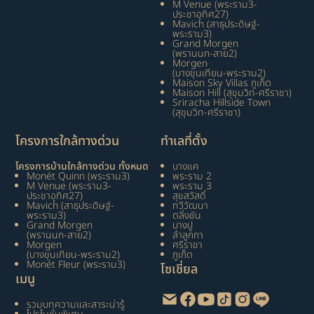
M Venue (พระราม3-
ประชาอุทิศ27)
Mavich (สาธุประดิษฐ์-
พระราม3)
Grand Morgen
(พรานนก-สาย2)
Morgen
(บางขุนเทียน-พระราม2)
Maison Sky Villas ภูเก็ต
Maison Hill (สุขุมวิท-ศรีราชา)
Sriracha Hillside Town
(สุขุมวิท-ศรีราชา)
โครงการใกล้ทางด่วน
ทำเลที่ตั้ง
โครงการบ้านใกล้ทางด่วน ทั้งหมด
บางแค
Monét Quinn (พระราม3)
พระราม 2
M Venue (พระราม3-
พระราม 3
ประชาอุทิศ27)
สุขสวัสดิ์
Mavich (สาธุประดิษฐ์-
ทวีวัฒนา
พระราม3)
ตลิ่งชัน
Grand Morgen
บางปู
(พรานนก-สาย2)
ลำลูกกา
Morgen
ศรีราชา
(บางขุนเทียน-พระราม2)
ภูเก็ต
Monét Fleur (พระราม3)
โซเชี่ยล
เมนู
รวมบทความและสาระน่ารู้