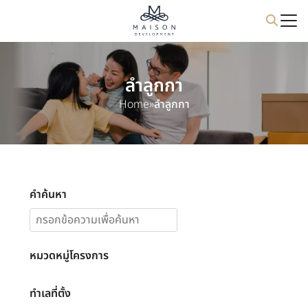
Skip
to
content
ลำลูกกา
Home
»
ลำลูกกา
คำค้นหา
หมวดหมู่โครงการ
ทำเลที่ตั้ง