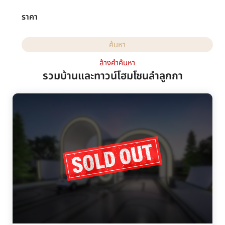
ราคา
ล้างคำค้นหา
รวมบ้านและทาวน์โฮมโซนลำลูกกา