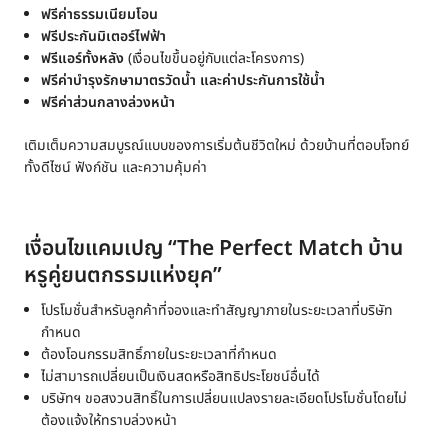
ฟรีค่าธรรมเนียมโอน
ฟรีประกันมิเตอร์ไฟฟ้า
ฟรีแอร์ทั้งหลัง
(เงื่อนไขขึ้นอยู่กับแต่ละโครงการ)
ฟรีค่าบำรุงรักษามาตรวัดน้ำ และค่าประกันการใช้น้ำ
ฟรีค่าส่วนกลางล่วงหน้า
เติมเต็มความสมบูรณ์แบบของการเริ่มต้นชีวิตใหม่ ด้วยบ้านที่ตอบโจทย์
ทั้งดีไซน์ ฟังก์ชัน และความคุ้มค่า
เงื่อนไขแคมเปญ “The Perfect Match บ้าน
หรูคู่ยนตกรรมแห่งยุค”
โปรโมชั่นสำหรับลูกค้าที่จองและทำสัญญาภายในระยะเวลาที่บริษัท
กำหนด
ต้องโอนกรรมสิทธิ์ภายในระยะเวลาที่กำหนด
ไม่สามารถเปลี่ยนเป็นเงินสดหรือสิทธิประโยชน์อื่นได้
บริษัทฯ ขอสงวนสิทธิ์ในการเปลี่ยนแปลงรายละเอียดโปรโมชั่นโดยไม่
ต้องแจ้งให้ทราบล่วงหน้า