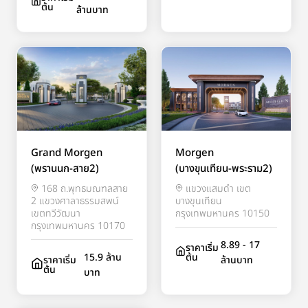
ต้น
ล้านบาท
Grand Morgen
Morgen
(พรานนก-สาย2)
(บางขุนเทียน-พระราม2)
168 ถ.พุทธมณฑลสาย
แขวงแสมดำ เขต
2 แขวงศาลาธรรมสพน์
บางขุนเทียน
เขตทวีวัฒนา
กรุงเทพมหานคร 10150
กรุงเทพมหานคร 10170
8.89 - 17
ราคาเริ่ม
15.9 ล้าน
ต้น
ราคาเริ่ม
ล้านบาท
ต้น
บาท