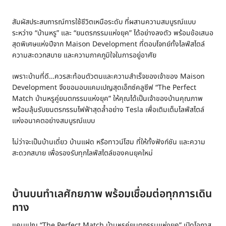
สัมผัสประสบการณ์การใช้ชีวิตเหนือระดับ ที่ผสานความสมบูรณ์แบบ
ระหว่าง “บ้านหรู” และ “ยนตรกรรมแห่งยุค” ได้อย่างลงตัว พร้อมข้อเสนอ
สุดพิเศษแห่งปีจาก Maison Development ที่ตอบโจทย์ทั้งไลฟ์สไตล์
ความสะดวกสบาย และความภาคภูมิใจในการอยู่อาศัย
เพราะบ้านที่ดี…ควรสะท้อนตัวตนและความสำเร็จของเจ้าของ Maison
Development จึงขอมอบแคมเปญสุดเอ็กซ์คลูซีฟ “The Perfect
Match บ้านหรูคู่ยนตกรรมแห่งยุค” ให้คุณได้เป็นเจ้าของบ้านคุณภาพ
พร้อมลุ้นรับยนตรกรรมไฟฟ้าสุดล้ำอย่าง
Tesla
เพื่อเติมเต็มไลฟ์สไตล์
แห่งอนาคตอย่างสมบูรณ์แบบ
ไม่ว่าจะเป็นบ้านเดี่ยว บ้านแฝด หรือทาวน์โฮม ที่ให้ทั้งฟังก์ชัน และความ
สะดวกสบาย เพื่อรองรับทุกไลฟ์สไตล์ของคนยุคใหม่
บ้านบนทำเลศักยภาพ พร้อมเชื่อมต่อทุกการเดิน
ทาง
แคมเปญ “The Perfect Match บ้านหรูคู่ยนตกรรมแห่งยุค” เปิดโอกาส