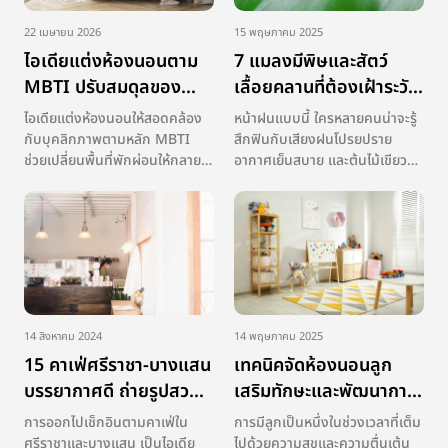
22 เมษายน 2026
15 พฤษภาคม 2025
ไอเดียแต่งห้องนอนตาม
7 แมลงมีพิษและสัตว์
MBTI ปรับสมดุลของ
เลื้อยคลานที่ต้องเฝ้าระวัง
พลังงานชีวิต
ในช่วงหน้าฝน
ไอเดียแต่งห้องนอนให้สอดคล้อง
หน้าฝนแบบนี้ ใครหลายคนน่าจะรู้
กับบุคลิกภาพตามหลัก MBTI
สึกฟินกับเสียงฝนโปรยปราย
ช่วยเปลี่ยนพื้นที่พักผ่อนให้กลาย
อากาศเย็นสบาย และต้นไม้เขียว
เป็นที่ชาร์จพลังงานที่สมบูรณ์แบบ
ชอุ่ม แต่ในอีกมุมหนึ่ง นี่กลับเป็น
เพราะการจัดห้องนอนต้องตอบ
ช่วงเวลาที่เหล่าแมลงมีพิษหน้าฝน
โจทย์ธรรมชาติของผู้อยู่อาศัย ไม่
และสัตว์เลื้อยคลานออกอาละวาด
ว่าจะเป็นกลุ่มที่เน้นฟังก์ชันหรือ
มากเป็นพิเศษ เพราะธรรมชาติ
กลุ่มที่เน้นความอบอุ่น จะช่วยส่ง
ของพวกมันก็คือการหาที่แห้ง
ผลด […]
อบอุ่น และปลอด […]
14 สิงหาคม 2024
14 พฤษภาคม 2025
15 คาเฟ่ศรีราชา-บางแสน
เทคนิคจัดห้องนอนลูก
บรรยากาศดี ถ่ายรูปสวย
เสริมทักษะและพัฒนาการ
ชิลล์ได้ทั้งวัน
ตั้งแต่หลังคลอด
การออกไปเช็กอินตามคาเฟ่ใน
การมีลูกเป็นหนึ่งในช่วงเวลาที่เต็ม
ศรีราชาและบางแสน เป็นไอเดีย
ไปด้วยความสุขและความตื่นเต้น