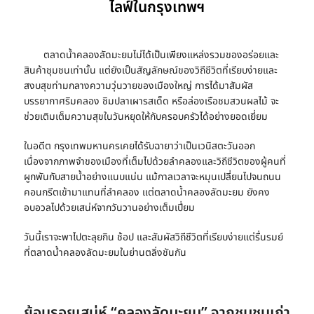
ไลฟ์ในกรุงเทพฯ
ตลาดน้ำคลองลัดมะยม
ไม่ได้เป็นเพียงแหล่งรวมของอร่อยและ
สินค้าชุมชนเท่านั้น แต่ยังเป็นสัญลักษณ์ของวิถีชีวิตที่เรียบง่ายและ
สงบสุขท่ามกลางความวุ่นวายของเมืองใหญ่ การได้มาสัมผัส
บรรยากาศริมคลอง ชิมปลาเผารสเด็ด หรือล่องเรือชมสวนผลไม้ จะ
ช่วยเติมเต็มความสุขในวันหยุดให้กับครอบครัวได้อย่างยอดเยี่ยม
ในอดีต กรุงเทพมหานครเคยได้รับฉายาว่าเป็นเวนิสตะวันออก
เนื่องจากภาพจำของเมืองที่เต็มไปด้วยลำคลองและวิถีชีวิตของผู้คนที่
ผูกพันกับสายน้ำอย่างแนบแน่น แม้กาลเวลาจะหมุนเปลี่ยนไปจนถนน
คอนกรีตเข้ามาแทนที่ลำคลอง แต่
ตลาดน้ำคลองลัดมะยม
ยังคง
อบอวลไปด้วยเสน่ห์จากวันวานอย่างเต็มเปี่ยม
วันนี้เราจะพาไปตะลุยกิน ช้อป และสัมผัสวิถีชีวิตที่เรียบง่ายแต่รื่นรมย์
ที่
ตลาดน้ำคลองลัดมะยม
ในย่านตลิ่งชันกัน
ย้อนรอยเสน่ห์ “คลองลัดมะยม” จากชุมชนเก่า