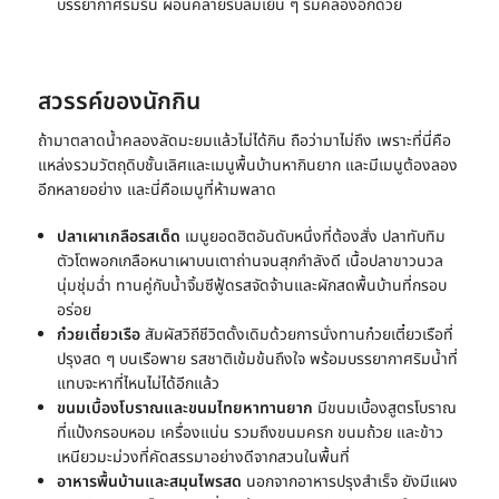
บรรยากาศร่มรื่น ผ่อนคลายรับลมเย็น ๆ ริมคลองอีกด้วย
สวรรค์ของนักกิน
ถ้ามา
ตลาดน้ำคลองลัดมะยม
แล้วไม่ได้กิน ถือว่ามาไม่ถึง เพราะที่นี่คือ
แหล่งรวมวัตถุดิบชั้นเลิศและเมนูพื้นบ้านหากินยาก และมีเมนูต้องลอง
อีกหลายอย่าง และนี่คือเมนูที่ห้ามพลาด
ปลาเผาเกลือรสเด็ด
เมนูยอดฮิตอันดับหนึ่งที่ต้องสั่ง ปลาทับทิม
ตัวโตพอกเกลือหนาเผาบนเตาถ่านจนสุกกำลังดี เนื้อปลาขาวนวล
นุ่มชุ่มฉ่ำ ทานคู่กับน้ำจิ้มซีฟู้ดรสจัดจ้านและผักสดพื้นบ้านที่กรอบ
อร่อย
ก๋วยเตี๋ยวเรือ
สัมผัสวิถีชีวิตดั้งเดิมด้วยการนั่งทานก๋วยเตี๋ยวเรือที่
ปรุงสด ๆ บนเรือพาย รสชาติเข้มข้นถึงใจ พร้อมบรรยากาศริมน้ำที่
แทบจะหาที่ไหนไม่ได้อีกแล้ว
ขนมเบื้องโบราณและขนมไทยหาทานยาก
มีขนมเบื้องสูตรโบราณ
ที่แป้งกรอบหอม เครื่องแน่น รวมถึงขนมครก ขนมถ้วย และข้าว
เหนียวมะม่วงที่คัดสรรมาอย่างดีจากสวนในพื้นที่
อาหารพื้นบ้านและสมุนไพรสด
นอกจากอาหารปรุงสำเร็จ ยังมีแผง