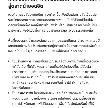
สู่ตลาดน้ำยอดฮิต
ในอดีตคลองลัดมะยมเป็นคลองที่ขุดขึ้นเพื่อเป็นเส้นทางลัดเชื่อมต่อ
ระหว่างคลองบางระมาดและคลองบางพรม เมื่อวิถีชีวิตเปลี่ยนไปจน
คลองเริ่มถูกทิ้งร้างกลุ่มชาวบ้านจึงร่วมใจกันฟื้นฟูตลาดน้ำแห่งนี้ขึ้น
มาอีกครั้งเพื่อให้เป็นพื้นที่สร้างอาชีพและรักษาวัฒนธรรมท้องถิ่น
พื้นที่ของ
ตลาดน้ำคลองลัดมะยม
ถูกแบ่งออกเป็นหลายโซน แต่ละโซนมี
เอกลักษณ์ต่างกัน โซนดั้งเดิมจะอยู่ติดริมน้ำ ให้บรรยากาศแบบพื้นบ้าน
ขณะที่โซนใหม่ ๆ จะมีการออกแบบพื้นที่ให้เดินสะดวกมากขึ้น
โซนร้านอาหาร
หากเข้าไปบริเวณริมคลองยังคงมีก๋วยเตี๋ยวเรือของ
แท้ดั้งเดิม ที่ใช้เรือพายขายก๋วยเตี๋ยวให้นักท่องเที่ยวได้สัมผัส
บรรยากาศแบบเก่า นอกจากนี้ยังมีโซนตลาดบก ที่กลิ่นอาหารลอย
มาเตะจมูก เพราะซึ่งเป็นแหล่งรวมร้านของกินมากมาย เช่น หมู
สะเต๊ะ หอยทอด ห่อหมกทะเล ขนมจีนน้ำยาใต้ ผัดไทยกุ้งสด
ไอศกรีมโฮมเมด
โซนงานคราฟต์
ใครที่ชอบงานฝีมือจะต้องเพลิดเพลินไปกับสินค้า
แฮนด์เมดมากมายที่วางขายเรียงรายในโซนนี้ บริเวณนี้ยังมีร้าน
กาแฟสำหรับคอกาแฟได้ลิ้มลอง และพื้นที่นั่งพักผ่อนริมน้ำที่ให้