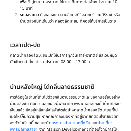
เพื่อเข้าสู่ถนนบางระมาด ใช้เวลาเดินทางต่อเพียงประมาณ 10-
15 นาที
รถสองแถว
มีรถสองแถวสายสีแดงที่วิ่งจากบริเวณศิริราช หรือ
ย่านตลิ่งชันที่เขียนว่า คลองลัดมะยม ที่คอยให้บริการเป็นระยะ
เวลาเปิด-ปิด
ตลาดน้ำคลองลัดมะยมเปิดให้บริการทุกวันเสาร์-อาทิตย์ และวันหยุด
นักขัตฤกษ์ ตั้งแต่เวลาประมาณ 08.00 – 17.00 น.
บ้านหลังใหญ่ ได้กลิ่นอายธรรมชาติ
การได้อยู่ในย่านที่เต็มไปด้วยกลิ่นอายธรรมชาติและของกินอร่อยอย่าง
ย่านตลิ่งชัน คือความสุขของผู้พักอาศัย เพราะนอกจากจะได้บ้านที่สงบ
เงียบแล้ว ยังอยู่ใกล้แหล่งไลฟ์สไตล์อย่าง
ตลาดน้ำคลองลัดมะยม
ที่ไป
เมื่อไหร่ก็มีความสุข หากคุณกำลังมองหาที่อยู่อาศัยที่ตอบโจทย์ชีวิตที่
ลงตัวในทำเลนี้ ขอแนะนำ
โครงการบ้าน
ย่าน
ตลิ่งชัน
และ
บ้านเดี่ยว
พุทธมณฑล
สาย1
จาก Maison Development
ที่ตอบโจทย์การใช้