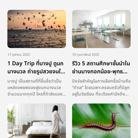
17 ตุลาคม 2025
10 กุมภาพันธ์ 2025
1 Day Trip ที่บางปู ดูนก
รีวิว 5 สถานศึกษาชั้นนำใน
นางนวล ถ่ายรูปสวยจนใจ
ย่านบางกอกน้อย-พุทธ
ละลาย
มณฑลพร้อมค่าเทอม
บางปู เป็นสถานที่ที่ขึ้นชื่อว่าเป็น
ปัจจัยสำคัญในการเลือกซื้อบ้านคือ
แหล่งอพยพของฝูงนกนางนวล
“ทำเล” โดยเฉพาะครอบครัวที่มีลูก
จำนวนมากทุกปี ใครที่กำลังมอง
อยู่ในวัยเรียน ที่จะต้องคำนึงถึง
หากิจกรรมพาครอบครัว หรือคน
โรงเรียนหรือสถานศึกษาที่อยู่
รัก ไปสัมผัสธรรมชาติและถ่ายภาพ
บริเวณใกล้เคียง ที่นอกจากจะเดิน
นกนางนวลสวย ๆ อยู่ไม่ไกลจาก
ทางง่าย จะต้องมีคุณภาพ ครูมี
กรุงเทพฯ และที่นี่นอกจากจะมี
ความรู้และเข้าใจธรรมชาติของเด็ก
ธรรมชาติที่งดงามแล้วยังมีสิ่ง
รวมถึงมีหลักสูตร […]
อำนวยความสะดวกครบ […]