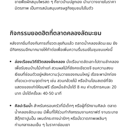
ขายพืชผักสมุนไพรสด ๆ ที่ชาวบ้านปลูกเอง นำมาวางขายในราคา
มิตรภาพ เป็นการสนับสนุนเศรษฐกิจชุมชนไปในตัว
กิจกรรมยอดฮิตที่ตลาดคลองลัดมะยม
หลังจากอิ่มท้องกับการเที่ยวตะลุยกินแล้ว
ตลาดน้ำคลองลัดมะยม
ยัง
มีกิจกรรมอีกมากมายให้ทำต่อเพื่อเพิ่มความรื่นรมย์ในชุมชนแห่งนี้
ล่องเรือชมวิถีชีวิตสองฝั่งคลอง
นั่งเรือมาดลัดเลาะไปตามลำคลอง
เพื่อรับชมบ้านไม้เก่าแก่ สวนผลไม้ที่ยังคงเขียวขจี ชมความสงบ
เงียบที่ซ่อนตัวอยู่หลังความวุ่นวายของถนนใหญ่ เรือจะพานักท่อง
เที่ยวแวะตามจุดต่างๆ เช่น สวนกล้วยไม้ หรือบ้านโฮมสเตย์ที่จัด
แสดงของเก่าให้ชมฟรี เรือหนึ่งลำนั่งได้ 8 คน ค่าบริการคนละ 20
บาท นั่งได้ครั้งละ 40-50 นาที
ศิลปะริมน้ำ
สำหรับครอบครัวที่มีเด็กๆ หรือผู้ที่รักงานศิลปะ
ตลาด
น้ำคลองลัดมะยม
มีพื้นที่ให้ร่วมทำกิจกรรมงานคราฟต์ งานระบาย
สีตุ๊กตาปูนปั้น เพนต์กระถางน่ารักๆ หรือนั่งวาดภาพเพลินๆ
ท่ามกลางลมเย็น ๆ ในราคาย่อมเยา