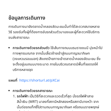
ข้อมูลการเดินทาง
การเดินทางมายัง
ตลาดน้ำคลองลัดมะยม
นั้นทำได้สะดวกสบายหลาย
วิธี รองรับทั้งผู้ที่ต้องการขับรถส่วนตัวมาเองและผู้ที่สะดวกใช้บริการ
ขนส่งสาธารณะ
การเดินทางด้วยรถส่วนตัว
ใช้เส้นทางถนนบรมราชชนนี มุ่งหน้าไป
ทางพุทธมณฑล จากนั้นเลี้ยวซ้ายเข้าสู่ถนนกาญจนาภิเษก
(วงแหวนรอบนอก) สังเกตป้ายทางเข้าตลาดน้ำคลองลัดมะยม ซึ่ง
จะตั้งอยู่บนถนนบางระมาด ภายในบริเวณตลาดมีพื้นที่จอดรถให้
บริการหลายจุด
แผนที่
https://shorturl.at/pXCai
การเดินทางด้วยรถสาธารณะ
รถไฟฟ้า
เป็นวิธีที่สะดวกและรวดเร็วที่สุด นั่งรถไฟฟ้าสาย
สีน้ำเงิน (MRT) มาลงที่สถานีหลักสองหรือสถานีบางหว้า จาก
นั้นต่อรถแท็กซี่ไปตามถนนกาญจนาภิเษก หรือถนนราชพฤกษ์