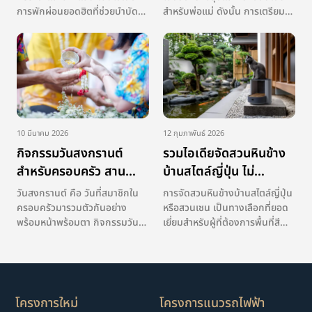
การพักผ่อนยอดฮิตที่ช่วยบำบัด
สำหรับพ่อแม่ ดังนั้น การเตรียม
ความเหนื่อยล้าได้อย่างดีเยี่ยม โดย
ห้องนอนลูกหลังคลอดจึงเป็น
เฉพาะการได้นั่งปล่อยใจไปกับลม
มากกว่าการตกแต่งให้สวยงาม
พัดเอื่อย ๆ ในคาเฟ่ริมทะเลใน
เพราะว่าห้องนอนเด็กแรกเกิดนั้น
ศรีราชา ที่โอบล้อมด้วยวิว
มีบทบาทสำคัญต่อการพัฒนาทั้ง
ธรรมชาติอันเงียบสงบ ซึ่งใน
ทางร่างกาย อารมณ์ และจิตใจ
ปัจจุบันย่านนี้กลายเป […]
ของลูก การจัดพื้ […]
10 มีนาคม 2026
12 กุมภาพันธ์ 2026
กิจกรรมวันสงกรานต์
รวมไอเดียจัดสวนหินข้าง
สำหรับครอบครัว สาน
บ้านสไตล์ญี่ปุ่น ไม่
สัมพันธ์ในวันปีใหม่ไทย
อมความร้อน
วันสงกรานต์ คือ วันที่สมาชิกใน
การจัดสวนหินข้างบ้านสไตล์ญี่ปุ่น
ครอบครัวมารวมตัวกันอย่าง
หรือสวนเซน เป็นทางเลือกที่ยอด
พร้อมหน้าพร้อมตา กิจกรรมวัน
เยี่ยมสำหรับผู้ที่ต้องการพื้นที่สี
สงกรานต์มีตั้งแต่การทำบุญ
เขียวที่ดูแลรักษาง่ายและดูทันสมัย
ตักบาตร ก่อเจดีย์ทราย และการ
โดยหัวใจสำคัญอยู่ที่การสร้าง
ทำบังสุกุลเพื่อระลึกถึงบรรพบุรุษ
ความสมดุลระหว่างหิน กรวด และ
รวมถึงการจัดกิจกรรมภายในบ้าน
พันธุ์ไม้ฟอร์มสวยอย่างลงตัว
อย่างการสรงน้ำพระพุทธรูปและ
สำหรับสภาพอากาศในเมืองไทย
โครงการใหม่
โครงการแนวรถไฟฟ้า
การรดน้ำดำหัวผู้ใหญ่เ […]
การเ […]