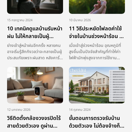
15 กรกฎาคม 2024
10 มีนาคม 2026
10 เทคนิคดูแลบ้านรับหน้า
11 วิธีประหยัดไฟลดค่าใช้
ฝน ไม่ให้กลายเป็นผู้
จ่ายในบ้านช่วงหน้าร้อน ทำ
ประสบภัย
ตามง่าย
ย่างเข้าสู่หน้าฝนอีกครั้ง หลายคน
เมื่อเข้าสู่ช่วงหน้าร้อน อุณหภูมิที่
อาจเริ่มรู้สึกกังวลว่าจะกลายเป็นผู้
สูงขึ้นเป็นปัจจัยสำคัญที่ทำให้ค่า
ประสบภัยเพราะฝนสาด หลังคารั่ว
ไฟฟ้ามักพุ่งสูงจากการใช้งาน
น้ำซึมเข้าบ้าน แต่หากว่าเราเตรียม
เครื่องปรับอากาศ พัดลม ตู้เย็น
พร้อมรับมือไว้ล่วงหน้า ด้วยการ
และเครื่องใช้ไฟฟ้าอื่น ๆ ที่ต้อง
ตรวจเช็กส่วนต่าง ๆ ของบ้าน
ทำงานหนักขึ้นเพื่อรับมือกับ
อย่างรอบคอบ ก็จะสามารถรับมือ
อากาศร้อน หลายครัวเรือนจึงเริ่ม
กับสภาพอากาศที่แปรปรวนได้อย
มองหาวิธีประหยัดไฟที่สามาร […]
[…]
12 มกราคม 2026
14 ตุลาคม 2024
วิธีติดตั้งกล้องวงจรปิดไร้
ขั้นตอนการตรวจรับบ้าน
สายด้วยตัวเอง ดูผ่าน
ด้วยตัวเอง ไม่ต้องจ้างก็