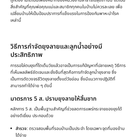
ถูกต้อง ไม่ได้เป็นเพียงหน้าที่ของหน่วยงานสาธารณสุขเท่านั้น แต่เป็น
สิ่งสำคัญที่คุณพ่อคุณแม่และสมาชิกทุกคนในบ้านไม่ควรละเลย เพื่อ
เปลี่ยนบ้านให้เป็นป้อมปราการที่แข็งแรงในการป้องกันพาหะนำโรค
เหล่านี้
วิธีการ
กำจัดยุงลาย
และลูกน้ำอย่างมี
ประสิทธิภาพ
การรอไล่ตบยุงที่โตเต็มวัยแล้วอาจเป็นการแก้ปัญหาที่ปลายเหตุ วิธีการ
ที่เห็นผลลัพธ์ชัดเจนและยั่งยืนที่สุดคือการ
กําจัดลูกน้ํายุงลาย
ซึ่ง
เป็นการตัดวงจรชีวิตยุงลายตั้งแต่วัยอ่อน ซึ่งมีแนวทางปฏิบัติที่
สามารถทำได้ง่าย ๆ ดังนี้
มาตรการ 5 ส. ปราบยุงลายให้สิ้นซาก
หลักการ 5 ส. เป็นพื้นฐานสำคัญที่ช่วยลดการแพร่กระจายของยุงได้
อย่างดีเยี่ยม ประกอบด้วย
สำรวจ
: ตรวจสอบพื้นที่รอบบ้านเป็นประจำ โดยเฉพาะจุดที่มองข้าม
ได้ง่าย