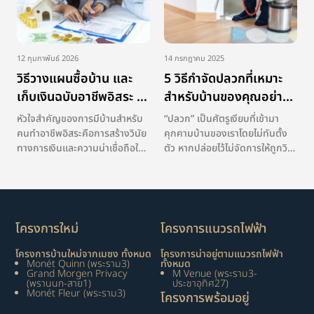
ธรรมชาติ อุบัติเหตุ และความเสีย
หายต่อทรัพย์ส […]
12 กุมภาพันธ์ 2026
14 กรกฎาคม 2025
วิธีวางแผนซื้อบ้าน และ
5 วิธีกำจัดปลวกที่เหมาะ
เก็บเงินฉบับอาชีพอิสระ กู้
สำหรับบ้านของคุณอย่าง
ผ่านชัวร์
แท้จริง
หัวใจสำคัญของการมีบ้านสำหรับ
“ปลวก” เป็นศัตรูเงียบที่เข้ามา
คนทำอาชีพอิสระคือการสร้างวินัย
คุกคามบ้านของเราโดยไม่ทันตั้ง
ทางการเงินและความน่าเชื่อถือให้
ตัว หากปล่อยไว้ไม่จัดการให้ถูกวิธี
ธนาคารเห็นอย่างชัดเจน โดยเริ่ม
รู้ตัวอีกทีอาจสายเกินไป เพราะ
จากการจัดระเบียบบัญชีให้เป็น
สามารถกัดกินโครงสร้างไม้
ระบบด้วยการแยกบัญชีธุรกิจออก
เฟอร์นิเจอร์ และทำให้บ้านเสียหาย
จากเงินออมและการจ่ายเงินเดือน
หนักได้ การกำจัดปลวกเป็นทาง
ให้ตัวเอง เพื่อสร้างรายการเดิน
เลือกหลักในการป้องกัน แต่จะ
โครงการใหม่
โครงการแนวรถไฟฟ้า
บัญชีที่ส […]
เลือกใช้ว […]
โครงการบ้านใหม่จากเมซง ทั้งหมด
โครงการน่าอยู่ตามแนวรถไฟฟ้า
Monét Quinn (พระราม3)
ทั้งหมด
Grand Morgen Privacy
M Venue (พระราม3-
(พรานนก-สาย1)
ประชาอุทิศ27)
Monét Fleur (พระราม3)
โครงการพร้อมอยู่