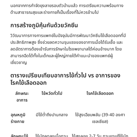
นอกจากการ
กำจัดยุงลาย
รอบตัวบ้านแล้ว การเตรียมความพร้อมทาง
ด้านสาธารณสุขและร่างกายก็เป็นเรื่องที่ไม่ควรข้ามไป
การสร้างภูมิคุ้มกันด้วยวัคซีน
วิวัฒนาการทางการแพทย์ในปัจจุบันมีการพัฒนาวัคซีนไข้เลือดออกที่มี
ประสิทธิภาพสูง ซึ่งช่วยลดความรุนแรงของอาการเมื่อได้รับเชื้อ และ
ลดอัตราการต้องเข้ารับการรักษาในโรงพยาบาลได้ค่อนข้างมาก โดย
สามารถฉีดได้ทั้งในเด็กและผู้ใหญ่ภายใต้คำแนะนำของแพทย์ผู้
เชี่ยวชาญ
ตารางเปรียบเทียบอาการไข้ทั่วไป vs อาการของ
โรคไข้เลือดออก
ลักษณะ
ไข้หวัดทั่วไป
โรคไข้เลือดออก
อาการ
อุณหภูมิ
มีไข้ต่ำถึงปานกลาง
ไข้สูงเฉียบพลัน (39-40 องศา
ร่างกาย
เซลเซียส)
ลักษณะไข้
ไข้มักลดลงเมื่อทาน
ไข้สูงลอย 2-7 วัน ทานยาแก้ไข้มัก