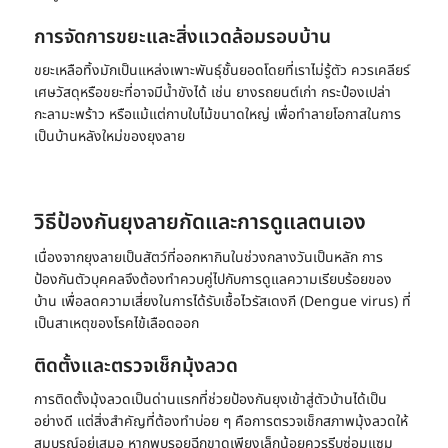
การจัดการขยะและสิ่งแวดล้อมรอบบ้าน
ขยะเหลือทิ้งมักเป็นแหล่งเพาะพันธุ์ชั้นยอดโดยที่เราไม่รู้ตัว ควรเคลียร์
เศษวัสดุหรือขยะที่อาจมีน้ำขังได้ เช่น ยางรถยนต์เก่า กระป๋องเปล่า
กะลามะพร้าว หรือแม้แต่กาบใบไม้ขนาดใหญ่ เพื่อทำลายโอกาสในการ
เป็นบ้านหลังใหม่ของยุงลาย
วิธี
ป้องกันยุงลาย
กัดและการดูแลตนเอง
เนื่องจากยุงลายเป็นสัตว์ที่ออกหากินในช่วงกลางวันเป็นหลัก การ
ป้องกันตัวบุคคลจึงต้องทำควบคู่ไปกับการดูแลความเรียบร้อยของ
บ้าน เพื่อลดความเสี่ยงในการได้รับเชื้อไวรัสเดงกี (Dengue virus) ที่
เป็นสาเหตุของ
โรคไข้เลือดออก
ติดตั้งและตรวจเช็กมุ้งลวด
การติดตั้งมุ้งลวดเป็นด่านแรกที่ช่วยป้องกันยุงเข้าสู่ตัวบ้านได้เป็น
อย่างดี แต่สิ่งสำคัญที่ต้องทำบ่อย ๆ คือการตรวจเช็กสภาพมุ้งลวดให้
สมบูรณ์อยู่เสมอ หากพบรอยฉีกขาดเพียงเล็กน้อยควรรีบซ่อมแซม