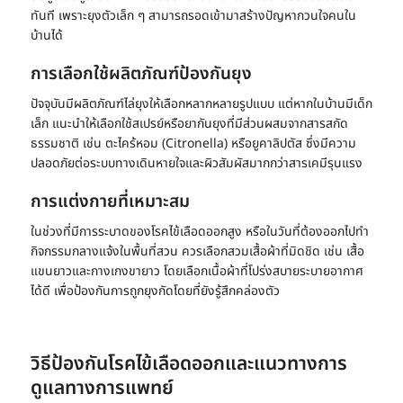
ทันที เพราะยุงตัวเล็ก ๆ สามารถรอดเข้ามาสร้างปัญหากวนใจคนใน
บ้านได้
การเลือกใช้ผลิตภัณฑ์ป้องกันยุง
ปัจจุบันมีผลิตภัณฑ์ไล่ยุงให้เลือกหลากหลายรูปแบบ แต่หากในบ้านมีเด็ก
เล็ก แนะนำให้เลือกใช้สเปรย์หรือยากันยุงที่มีส่วนผสมจากสารสกัด
ธรรมชาติ เช่น ตะไคร้หอม (Citronella) หรือยูคาลิปตัส ซึ่งมีความ
ปลอดภัยต่อระบบทางเดินหายใจและผิวสัมผัสมากกว่าสารเคมีรุนแรง
การแต่งกายที่เหมาะสม
ในช่วงที่มีการระบาดของ
โรคไข้เลือดออก
สูง หรือในวันที่ต้องออกไปทำ
กิจกรรมกลางแจ้งในพื้นที่สวน ควรเลือกสวมเสื้อผ้าที่มิดชิด เช่น เสื้อ
แขนยาวและกางเกงขายาว โดยเลือกเนื้อผ้าที่โปร่งสบายระบายอากาศ
ได้ดี เพื่อป้องกันการถูกยุงกัดโดยที่ยังรู้สึกคล่องตัว
วิธีป้องกัน
โรคไข้เลือดออก
และแนวทางการ
ดูแลทางการแพทย์