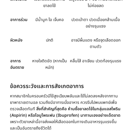
ยาลดไข้
ไม่ค่อยลด
อาการร่วม
มีน้ำมูก ไอ เจ็บคอ
ปวดเบ้าตา ปวดเมื่อยกล้ามเนื้อ
อย่างรุนแรง
ผิวหนัง
ปกติ
อาจมีผื่นแดง หรือจุดเลือดออก
ตามตัว
อาการ
หายใจติดขัด (หากเป็น
คลื่นไส้ อาเจียน ปวดท้องรุนแรง
อันตราย
หนัก)
ข้อควรระวังและการสังเกตอาการ
หากสมาชิกในครอบครัวมีไข้สูงเฉียบพลันและไข้ไม่ลดลงหลังจากทาน
ยาพาราเซตามอล รวมถึงมีอาการเบื่ออาหาร ควรรีบไปพบแพทย์เพื่อ
ตรวจเลือดทันที
สิ่งที่สำคัญที่สุดคือ ห้ามซื้อยาลดไข้ในกลุ่มแอสไพริน
(Aspirin) หรือไอบูโพรเฟน (Ibuprofen) มาทานเองอย่างเด็ดขาด
เพราะตัวยาเหล่านี้อาจส่งผลให้เลือดออกในทางเดินอาหารรุนแรงขึ้น
และเป็นอันตรายถึงชีวิตได้