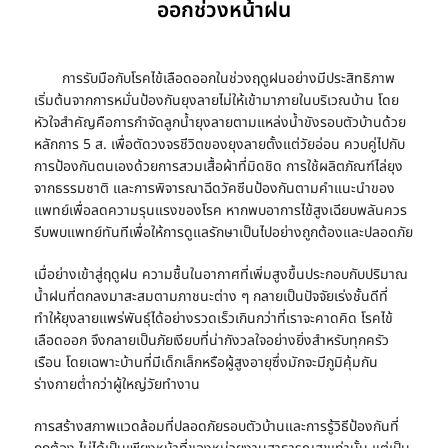
ออกช่วงหน้าฝน
การรับมือกับ
โรคไข้เลือดออก
ในช่วงฤดูฝนอย่างมีประสิทธิภาพ
เริ่มต้นจากการหมั่น
ป้องกันยุงลาย
ไม่ให้เข้ามาภายในบริเวณบ้าน โดย
หัวใจสำคัญคือการ
กําจัดลูกน้ํายุงลาย
ตามแหล่งน้ำขังรอบตัวบ้านด้วย
หลักการ 5 ส. เพื่อตัดวงจรชีวิตของยุงลายตั้งแต่วัยอ่อน ควบคู่ไปกับ
การป้องกันตนเองด้วยการสวมเสื้อผ้าที่มิดชิด การใช้ผลิตภัณฑ์ไล่ยุง
จากธรรมชาติ และการพิจารณาฉีดวัคซีนป้องกันตามคำแนะนำของ
แพทย์เพื่อลดความรุนแรงของโรค หากพบอาการไข้สูงเฉียบพลันควร
รีบพบแพทย์ทันทีเพื่อให้การดูแลรักษาเป็นไปอย่างถูกต้องและปลอดภัย
เมื่อย่างเข้าสู่ฤดูฝน ความชื้นในอากาศที่เพิ่มสูงขึ้นประกอบกับปริมาณ
น้ำฝนที่ตกลงมาสะสมตามภาชนะต่าง ๆ กลายเป็นปัจจัยเร่งชั้นดีที่
ทำให้ยุงลายแพร่พันธุ์ได้อย่างรวดเร็วเกินกว่าที่เราจะคาดคิด
โรคไข้
เลือดออก
จึงกลายเป็นภัยเงียบที่น่ากังวลใจอย่างยิ่งสำหรับทุกครัว
เรือน โดยเฉพาะบ้านที่มีเด็กเล็กหรือผู้สูงอายุซึ่งมักจะมีภูมิคุ้มกัน
ร่างกายต่ำกว่าผู้ใหญ่วัยทำงาน
การสร้างสภาพแวดล้อมที่ปลอดภัยรอบตัวบ้านและการรู้วิธีป้องกันที่