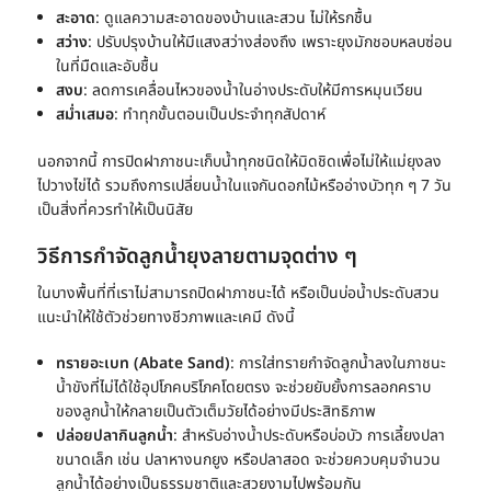
สะอาด
: ดูแลความสะอาดของบ้านและสวน ไม่ให้รกชื้น
สว่าง
: ปรับปรุงบ้านให้มีแสงสว่างส่องถึง เพราะยุงมักชอบหลบซ่อน
ในที่มืดและอับชื้น
สงบ
: ลดการเคลื่อนไหวของน้ำในอ่างประดับให้มีการหมุนเวียน
สม่ำเสมอ
: ทำทุกขั้นตอนเป็นประจำทุกสัปดาห์
นอกจากนี้ การปิดฝาภาชนะเก็บน้ำทุกชนิดให้มิดชิดเพื่อไม่ให้แม่ยุงลง
ไปวางไข่ได้ รวมถึงการเปลี่ยนน้ำในแจกันดอกไม้หรืออ่างบัวทุก ๆ 7 วัน
เป็นสิ่งที่ควรทำให้เป็นนิสัย
วิธีการ
กําจัดลูกน้ำยุงลาย
ตามจุดต่าง ๆ
ในบางพื้นที่ที่เราไม่สามารถปิดฝาภาชนะได้ หรือเป็นบ่อน้ำประดับสวน
แนะนำให้ใช้ตัวช่วยทางชีวภาพและเคมี ดังนี้
ทรายอะเบท (Abate Sand)
: การใส่ทรายกำจัดลูกน้ำลงในภาชนะ
น้ำขังที่ไม่ได้ใช้อุปโภคบริโภคโดยตรง จะช่วยยับยั้งการลอกคราบ
ของลูกน้ำให้กลายเป็นตัวเต็มวัยได้อย่างมีประสิทธิภาพ
ปล่อยปลากินลูกน้ำ
: สำหรับอ่างน้ำประดับหรือบ่อบัว การเลี้ยงปลา
ขนาดเล็ก เช่น ปลาหางนกยูง หรือปลาสอด จะช่วยควบคุมจำนวน
ลูกน้ำได้อย่างเป็นธรรมชาติและสวยงามไปพร้อมกัน