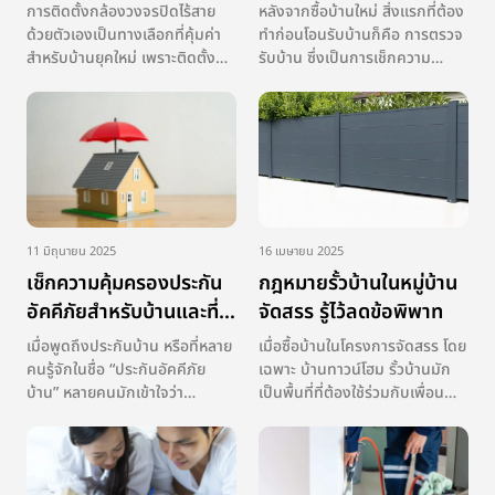
โทรศัพท์ได้
ทำได้สบายมาก
การติดตั้งกล้องวงจรปิดไร้สาย
หลังจากซื้อบ้านใหม่ สิ่งแรกที่ต้อง
ด้วยตัวเองเป็นทางเลือกที่คุ้มค่า
ทำก่อนโอนรับบ้านก็คือ การตรวจ
สำหรับบ้านยุคใหม่ เพราะติดตั้ง
รับบ้าน ซึ่งเป็นการเช็กความ
ง่ายโดยไม่ต้องเดินสายสัญญาณให้
เรียบร้อยก่อนที่จะรับมอบมาจาก
วุ่นวาย เพียงเลือกกล้อง
เจ้าของโครงการ หากว่าพบจุด
Wireless IP Camera ที่รองรับ
บกพร่อง การแก้ไขในช่วงเวลานี้จะ
การดูผ่านแอปพลิเคชันและมี
ทำได้ง่ายกว่าตอนที่ตกแต่งบ้าน
อุปกรณ์ติดตั้งครบชุดในกล่อง
หรือย้ายเข้ามาอยู่อาศัยแล้ว การ
หัวใจสำคัญอยู่ที่ก […]
ตรวจรับบ้าน สา […]
11 มิถุนายน 2025
16 เมษายน 2025
เช็กความคุ้มครองประกัน
กฎหมายรั้วบ้านในหมู่บ้าน
อัคคีภัยสำหรับบ้านและที่
จัดสรร รู้ไว้ลดข้อพิพาท
อยู่อาศัย
เมื่อพูดถึงประกันบ้าน หรือที่หลาย
เมื่อซื้อบ้านในโครงการจัดสรร โดย
คนรู้จักในชื่อ “ประกันอัคคีภัย
เฉพาะ บ้านทาวน์โฮม รั้วบ้านมัก
บ้าน” หลายคนมักเข้าใจว่า
เป็นพื้นที่ที่ต้องใช้ร่วมกับเพื่อน
คุ้มครองเฉพาะกรณีไฟไหม้เท่านั้น
บ้าน ซึ่งทำให้หลายคนเกิดคำถาม
แต่ในความเป็นจริงแล้ว ประกัน
ว่า “รั้วนี้เป็นของใคร?” “หากพัง
บ้านยุคใหม่มีความคุ้มครองที่
ใครต้องซ่อม?” “เปลี่ยนรั้วใหม่ได้
หลากหลาย ครอบคลุมทั้งภัย
ไหม?” การรู้จัก […]