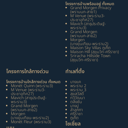
โครงการบ้านพร้อมอยู่ ทั้งหมด
Grand Morgen Privacy
(พรานนก-สาย1)
M Venue (พระราม3-
ประชาอุทิศ27)
Mavich (สาธุประดิษฐ์-
พระราม3)
Grand Morgen
(พรานนก-สาย2)
Morgen
(บางขุนเทียน-พระราม2)
Maison Sky Villas ภูเก็ต
Maison Hill (สุขุมวิท-ศรีราชา)
Sriracha Hillside Town
(สุขุมวิท-ศรีราชา)
โครงการใกล้ทางด่วน
ทำเลที่ตั้ง
โครงการบ้านใกล้ทางด่วน ทั้งหมด
บางแค
Monét Quinn (พระราม3)
พระราม 2
M Venue (พระราม3-
พระราม 3
ประชาอุทิศ27)
สุขสวัสดิ์
Mavich (สาธุประดิษฐ์-
ทวีวัฒนา
พระราม3)
ตลิ่งชัน
Grand Morgen
บางปู
(พรานนก-สาย2)
ลำลูกกา
Morgen
ศรีราชา
(บางขุนเทียน-พระราม2)
ภูเก็ต
Monét Fleur (พระราม3)
โซเชี่ยล
เมนู