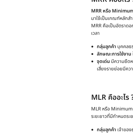
MRR
หรือ Minimum
มาใช้เป็นเกณฑ์หลักสำ
MRR คือ
เป็นอัตราดอ
เวลา
กลุ่มลูกค้า
บุคคลธรร
ลักษณะการใช้งาน
จุดเด่น
มีความยืดหย
เสี่ยงรายย่อยมีคว
MLR คือ
อะไร 
MLR
หรือ Minimum
ระยะยาวที่มีกำหนดระย
กลุ่มลูกค้า
เจ้าของธ