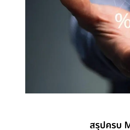
สรุปครบ M