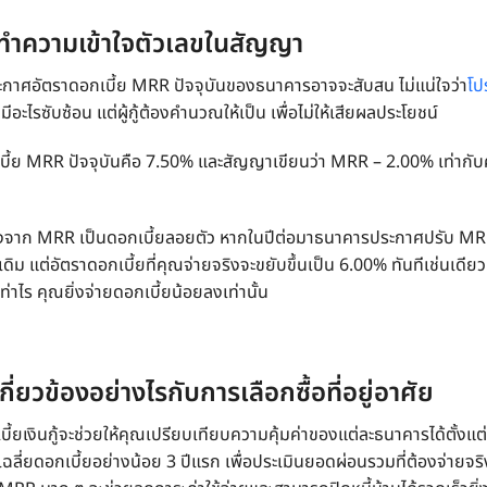
ทำความเข้าใจตัวเลขในสัญญา
ะกาศอัตรา
ดอกเบี้ย MRR ปัจจุบัน
ของธนาคารอาจจะสับสน ไม่แน่ใจว่า
โป
ม่มีอะไรซับซ้อน แต่ผู้กู้ต้องคำนวณให้เป็น เพื่อไม่ให้เสียผลประโยชน์
บี้ย MRR ปัจจุบัน
คือ 7.50% และสัญญาเขียนว่า MRR – 2.00% เท่ากับ
ื่องจาก MRR เป็นดอกเบี้ยลอยตัว หากในปีต่อมาธนาคารประกาศปรับ MRR
ิม แต่อัตราดอกเบี้ยที่คุณจ่ายจริงจะขยับขึ้นเป็น 6.00% ทันทีเช่นเดียวกั
าไร คุณยิ่งจ่ายดอกเบี้ยน้อยลงเท่านั้น
เกี่ยวข้องอย่างไรกับการเลือกซื้อที่อยู่อาศัย
ี้ยเงินกู้
จะช่วยให้คุณเปรียบเทียบความคุ้มค่าของแต่ละธนาคารได้ตั้งแต่วัน
ลี่ยดอกเบี้ยอย่างน้อย 3 ปีแรก เพื่อประเมินยอดผ่อนรวมที่ต้องจ่ายจริง ก