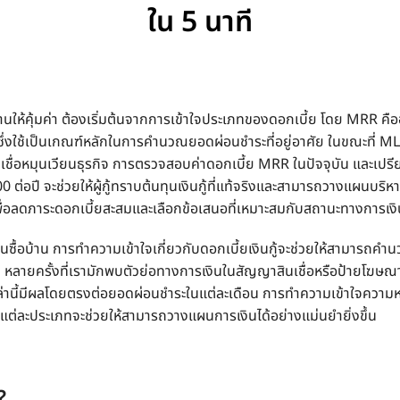
ใน 5 นาที
ให้คุ้มค่า ต้องเริ่มต้นจากการเข้าใจประเภทของดอกเบี้ย โดย
MRR คือ
ซึ่งใช้เป็นเกณฑ์หลักในการคำนวณยอดผ่อนชำระที่อยู่อาศัย ในขณะที่ M
นเชื่อหมุนเวียนธุรกิจ การตรวจสอบค่า
ดอกเบี้ย MRR
ใน
ปัจจุบัน
และเปรี
0 ต่อปี
จะช่วยให้ผู้กู้ทราบต้นทุนเงินกู้ที่แท้จริงและสามารถวางแผนบริห
เพื่อลดภาระดอกเบี้ยสะสมและเลือกข้อเสนอที่เหมาะสมกับสถานะทางการเง
ผนซื้อบ้าน การทำความเข้าใจเกี่ยวกับ
ดอกเบี้ยเงินกู้
จะช่วยให้สามารถคำนว
 หลายครั้งที่เรามักพบตัวย่อทางการเงินในสัญญาสินเชื่อหรือป้ายโฆษ
เหล่านี้มีผลโดยตรงต่อยอดผ่อนชำระในแต่ละเดือน การทำความเข้าใจคว
แต่ละประเภทจะช่วยให้สามารถวางแผนการเงินได้อย่างแม่นยำยิ่งขึ้น
?