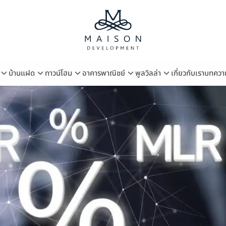
บ้านแฝด
ทาวน์โฮม
อาคารพาณิชย์
พูลวิลล่า
เกี่ยวกับเรา
บทควา